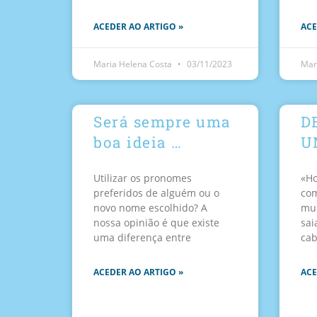
ACEDER AO ARTIGO »
ACE
Maria Helena Costa
03/11/2023
Mar
Será sempre uma
D
boa ideia …
U
Utilizar os pronomes
«Ho
preferidos de alguém ou o
com
novo nome escolhido? A
mul
nossa opinião é que existe
sai
uma diferença entre
cab
ACEDER AO ARTIGO »
ACE