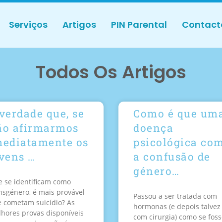
Serviços
Artigos
PIN Parental
Contact
Todos Os Artigos
verdade que, se
Como é que um
ão afirmarmos
doença
mediatamente os
psicológica co
ovens …
a confusão de
género…
 se identificam como
nsgénero, é mais provável
Passou a ser tratada com
 cometam suicídio? As
hormonas (e depois talvez
hores provas disponíveis
com cirurgia) como se fos