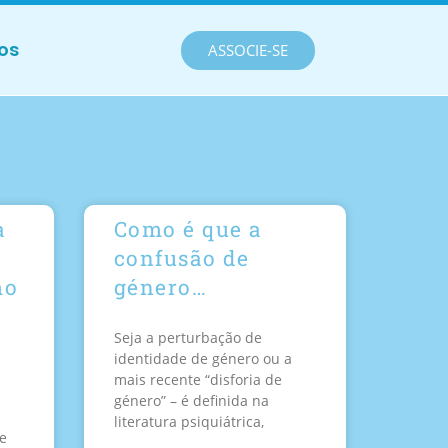
os
ASSOCIE-SE
a
Como é que a
confusão de
mo
género…
Seja a perturbação de
identidade de género ou a
mais recente “disforia de
género” – é definida na
literatura psiquiátrica,
se