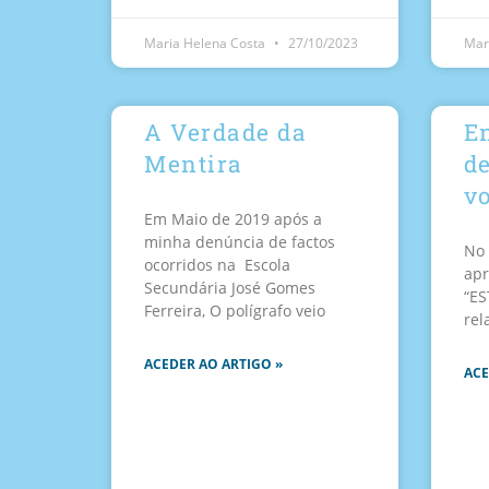
Maria Helena Costa
27/10/2023
Mar
A Verdade da
E
Mentira
de
vo
Em Maio de 2019 após a
minha denúncia de factos
No 
ocorridos na Escola
apr
Secundária José Gomes
“ES
Ferreira, O polígrafo veio
rel
ACEDER AO ARTIGO »
ACE