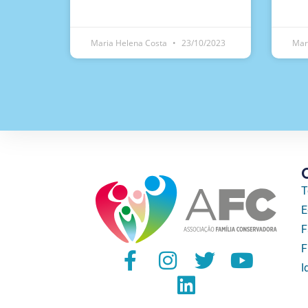
Maria Helena Costa
23/10/2023
Mar
T
E
F
F
I