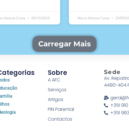
ia Helena Costa
06/10/2023
Maria Helena Costa
29/09/2
Carregar Mais
Categorias
Sobre
Sede
Av. Repatri
A AFC
odos
4490-404 
ducação
Serviços
amília
geral@f
Artigos
ilhos
+351 910
PIN Parental
deología
+351 963
Contactos