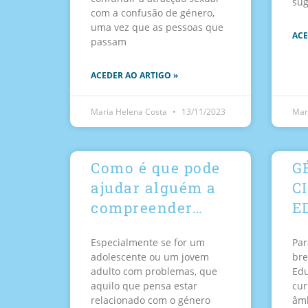
sug
com a confusão de género,
uma vez que as pessoas que
ACE
passam
ACEDER AO ARTIGO »
Maria Helena Costa
13/11/2023
Mar
Como é que pode
G
ajudar alguém a
C
compreender…
E
Especialmente se for um
Par
adolescente ou um jovem
bre
adulto com problemas, que
Edu
aquilo que pensa estar
cur
relacionado com o género
âmb