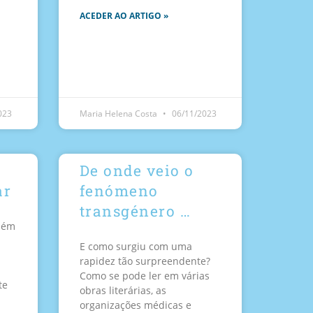
ACEDER AO ARTIGO »
023
Maria Helena Costa
06/11/2023
De onde veio o
ar
fenómeno
transgénero …
uém
E como surgiu com uma
rapidez tão surpreendente?
Como se pode ler em várias
te
obras literárias, as
organizações médicas e