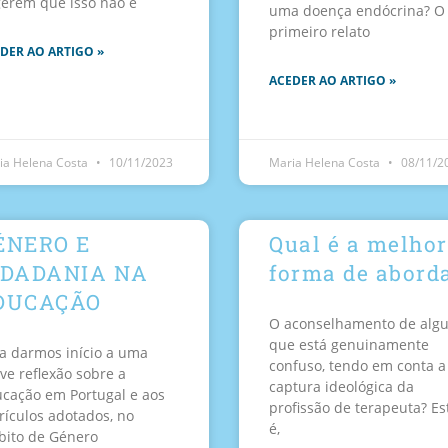
erem que isso não é
uma doença endócrina? O
primeiro relato
DER AO ARTIGO »
ACEDER AO ARTIGO »
ia Helena Costa
10/11/2023
Maria Helena Costa
08/11/2
ÉNERO E
Qual é a melhor
IDADANIA NA
forma de abord
DUCAÇÃO
O aconselhamento de alg
que está genuinamente
a darmos início a uma
confuso, tendo em conta a
ve reflexão sobre a
captura ideológica da
cação em Portugal e aos
profissão de terapeuta? Es
rículos adotados, no
é,
ito de Género