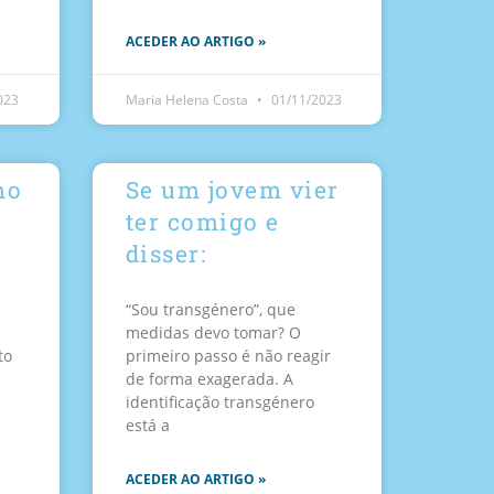
ACEDER AO ARTIGO »
023
Maria Helena Costa
01/11/2023
mo
Se um jovem vier
ter comigo e
disser:
“Sou transgénero”, que
medidas devo tomar? O
to
primeiro passo é não reagir
de forma exagerada. A
identificação transgénero
está a
ACEDER AO ARTIGO »