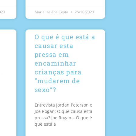
023
Maria Helena Costa
25/10/2023
O que é que está a
causar esta
pressa em
encaminhar
crianças para
o
“mudarem de
sexo”?
Entrevista Jordan Peterson e
Joe Rogan: O que causa esta
pressa? Joe Rogan – O que é
que está a