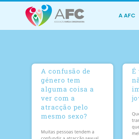
A AFC
A confusão de
É 
género tem
n
alguma coisa a
i
ver com a
j
atracção pelo
Que
mesmo sexo?
tra
que
Muitas pessoas tendem a
mel
confundir a atracção sexual