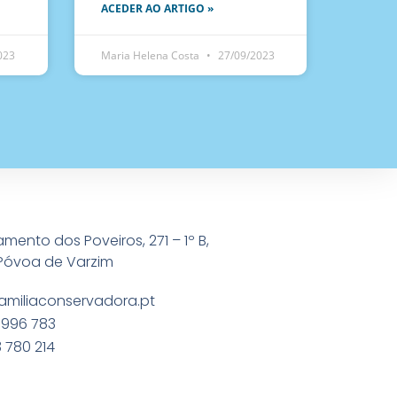
ACEDER AO ARTIGO »
023
Maria Helena Costa
27/09/2023
amento dos Poveiros, 271 – 1º B,
Póvoa de Varzim
amiliaconservadora.pt
 996 783
 780 214