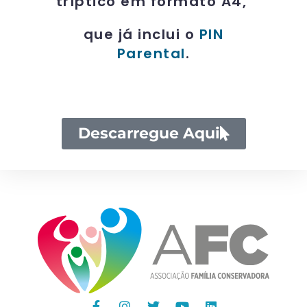
tríptico em formato A4,
que já inclui o
PIN
Parental
.
Descarregue Aqui