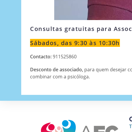
Consultas gratuitas para Assoc
Sábados
, das 9:30 às 10:30h
Contacto:
911525860
Desconto de associado,
para quem desejar co
combinar com a psicóloga.
T