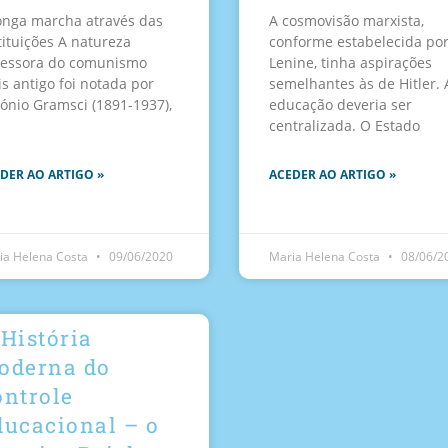
onga marcha através das
A cosmovisão marxista,
tituições A natureza
conforme estabelecida po
essora do comunismo
Lenine, tinha aspirações
s antigo foi notada por
semelhantes às de Hitler. 
ónio Gramsci (1891-1937),
educação deveria ser
centralizada. O Estado
DER AO ARTIGO »
ACEDER AO ARTIGO »
ia Helena Costa
09/06/2020
Maria Helena Costa
08/06/2
História
oderna do
ontrole
ducacional – o