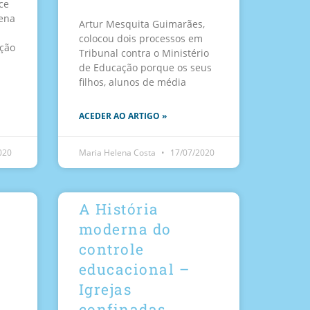
ce
ena
Artur Mesquita Guimarães,
colocou dois processos em
eção
Tribunal contra o Ministério
de Educação porque os seus
filhos, alunos de média
ACEDER AO ARTIGO »
020
Maria Helena Costa
17/07/2020
A História
moderna do
controle
educacional –
Igrejas
confinadas