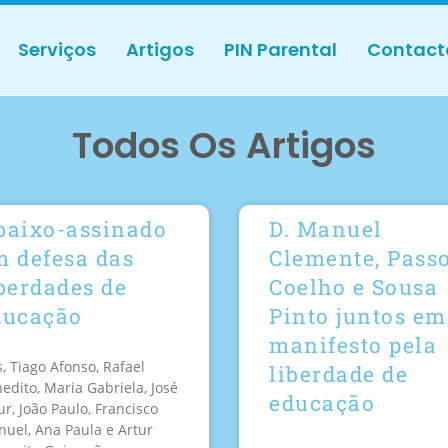
Serviços
Artigos
PIN Parental
Contact
Todos Os Artigos
baixo-assinado
D. Manuel
m defesa das
Clemente, Pass
berdades de
Coelho e Sousa
ducação
Pinto juntos em
manifesto pela
, Tiago Afonso, Rafael
liberdade de
edito, Maria Gabriela, José
educação
ur, João Paulo, Francisco
uel, Ana Paula e Artur