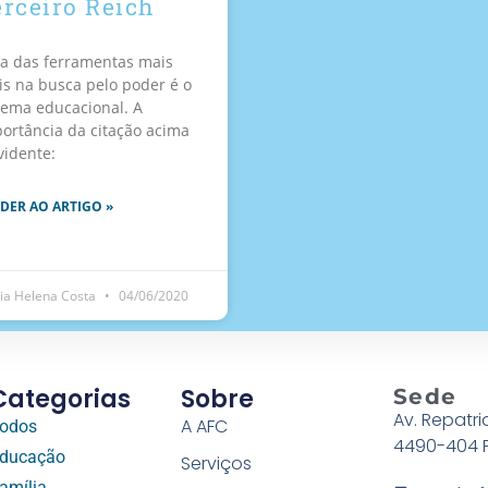
erceiro Reich
 das ferramentas mais
is na busca pelo poder é o
tema educacional. A
ortância da citação acima
vidente:
DER AO ARTIGO »
ia Helena Costa
04/06/2020
Categorias
Sobre
Sede
Av. Repatri
A AFC
odos
4490-404 
ducação
Serviços
amília