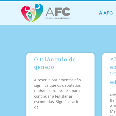
A AFC
O triângulo de
A
género
e
li
A reserva parlamentar não
e
significa que os deputados
tenham carta branca para
Nós
continuar a legislar às
Ben
escondidas. Significa, acima
Art
de
Man