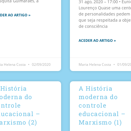
quita Guimarães, a
31 ago, 2020 – 17:00 • Euni
Lourenço Quase uma cent
de personalidades pedem
DER AO ARTIGO »
que seja respeitada a obj
de consciência
ACEDER AO ARTIGO »
ia Helena Costa
02/09/2020
Maria Helena Costa
01/09/2
História
A História
oderna do
moderna do
ontrole
controle
ducacional –
educacional –
arxismo (2)
Marxismo (1)