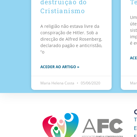
destruição do
T
Cristianismo
Uma
úte
A religião não estava livre da
sis
conspiração de Hitler. Sob a
imp
direcção de Alfred Rosenberg,
é e
declarado pagão e anticristão,
“o
ACE
ACEDER AO ARTIGO »
Maria Helena Costa
05/06/2020
Mar
T
E
F