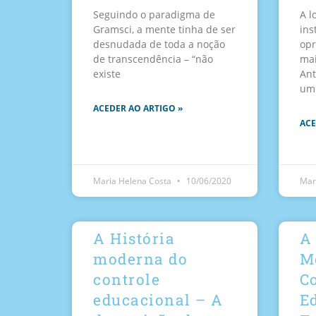
Seguindo o paradigma de
A l
Gramsci, a mente tinha de ser
ins
desnudada de toda a noção
opr
de transcendência – “não
mai
existe
Ant
um
ACEDER AO ARTIGO »
ACE
Maria Helena Costa
10/06/2020
Mar
A História
A 
moderna do
M
controle
C
educacional – A
E