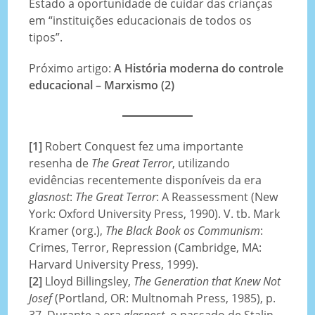
Estado a oportunidade de cuidar das crianças
em “instituições educacionais de todos os
tipos”.
Próximo artigo:
A História moderna do controle
educacional – Marxismo (2)
[1]
Robert Conquest fez uma importante
resenha de
The Great Terror
, utilizando
evidências recentemente disponíveis da era
glasnost
:
The Great Terror
: A Reassessment (New
York: Oxford University Press, 1990). V. tb. Mark
Kramer (org.),
The Black Book os Communism
:
Crimes, Terror, Repression (Cambridge, MA:
Harvard University Press, 1999).
[2]
Lloyd Billingsley,
The Generation that Knew Not
Josef
(Portland, OR: Multnomah Press, 1985), p.
37. Durante a era
glasnost
, o passado de Stalin