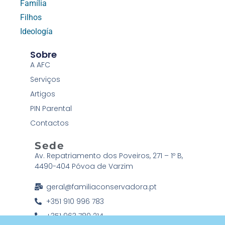
Família
Filhos
Ideología
Sobre
A AFC
Serviços
Artigos
PIN Parental
Contactos
Sede
Av. Repatriamento dos Poveiros, 271 – 1º B,
4490-404 Póvoa de Varzim
geral@familiaconservadora.pt
+351 910 996 783
+351 963 780 214