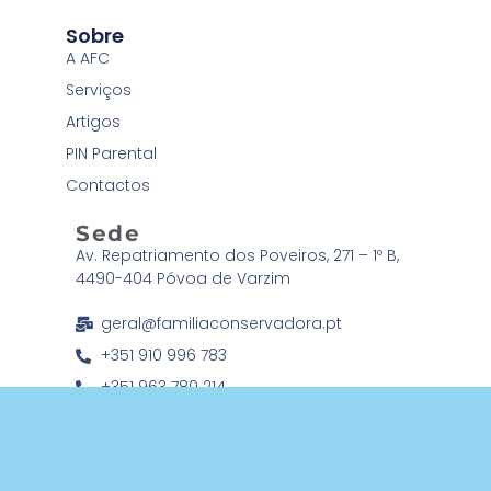
Sobre
A AFC
Serviços
Artigos
PIN Parental
Contactos
Sede
Av. Repatriamento dos Poveiros, 271 – 1º B,
4490-404 Póvoa de Varzim
geral@familiaconservadora.pt
+351 910 996 783
+351 963 780 214
Associação Família Conservadora © 2026 Todos os direitos
reservados