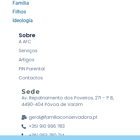
Família
Filhos
Ideología
Sobre
A AFC
Serviços
Artigos
PIN Parental
Contactos
Sede
Av. Repatriamento dos Poveiros, 271 – 1º B,
4490-404 Póvoa de Varzim
geral@familiaconservadora.pt
+351 910 996 783
+351 963 780 214