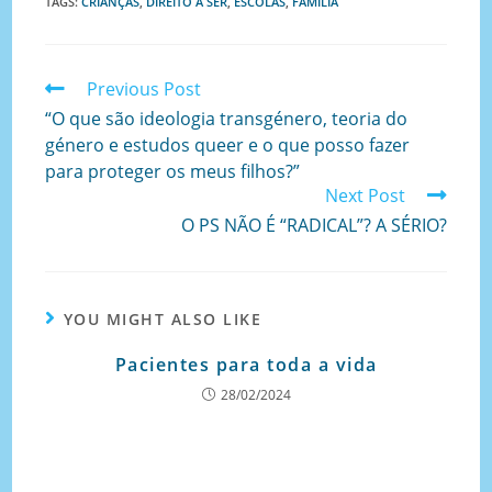
TAGS
:
CRIANÇAS
,
DIREITO A SER
,
ESCOLAS
,
FAMÍLIA
Previous Post
“O que são ideologia transgénero, teoria do
género e estudos queer e o que posso fazer
para proteger os meus filhos?”
Next Post
O PS NÃO É “RADICAL”? A SÉRIO?
YOU MIGHT ALSO LIKE
Pacientes para toda a vida
28/02/2024