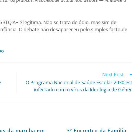
izar as práticas. A sociedade actual não debate — limita-se a
GBTQIA+ é legítima. Não se trata de ódio, mas sim de
infância. O debate não desapareceu pelo simples facto de
RO
Next Post
e
O Programa Nacional de Saúde Escolar 2030 es
infectado com o vírus da Ideologia de Géne
eos da marcha em
3º Encontro da Família