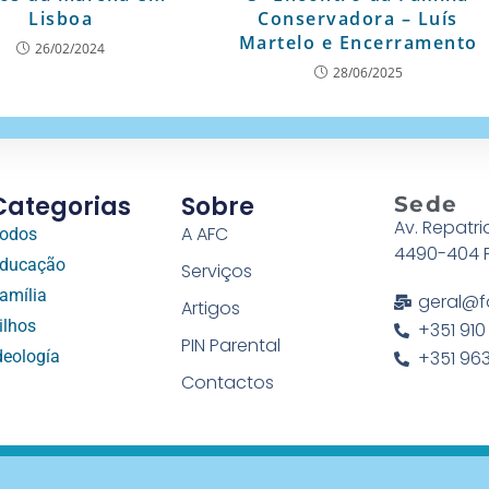
Lisboa
Conservadora – Luís
Martelo e Encerramento
26/02/2024
28/06/2025
Categorias
Sobre
Sede
Av. Repatri
A AFC
odos
4490-404 
ducação
Serviços
amília
geral@f
Artigos
ilhos
+351 910
PIN Parental
deología
+351 963
Contactos
o Família Conservadora © 2026 Todos os direitos reserv