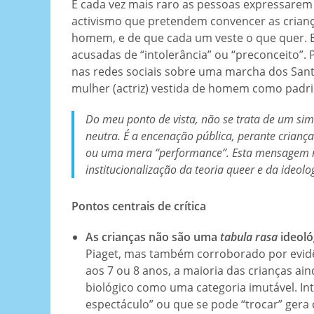
É cada vez mais raro as pessoas expressarem 
activismo que pretendem convencer as crian
homem, e de que cada um veste o que quer. E
acusadas de “intolerância” ou “preconceito”. P
nas redes sociais sobre uma marcha dos San
mulher (actriz) vestida de homem como padri
Do meu ponto de vista, não se trata de um sim
neutra. É a encenação pública, perante criança
ou uma mera “performance”. Esta mensagem nã
institucionalização da teoria
queer
e da ideolo
Pontos centrais de crítica
As crianças não são uma
tabula rasa
ideoló
Piaget, mas também corroborado por evidên
aos 7 ou 8 anos, a maioria das crianças ai
biológico como uma categoria imutável. In
espectáculo” ou que se pode “trocar” gera