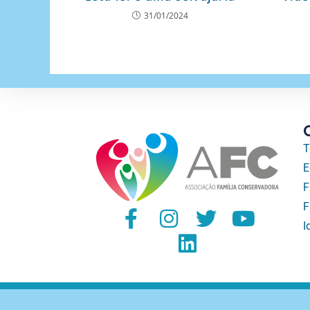
31/01/2024
T
E
F
F
I
Associaçã