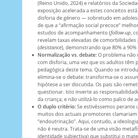
(Reino Unido, 2024) e relatórios da Socied
exposição acelerada a estes conceitos est
disforia de género — sobretudo em adolesc
de que a “afirmação social precoce” melhor
estudos de acompanhamento (
follow-up
, c
revelam taxas elevadas de comorbilidades 
(
desistance
), demonstrando que 80% a 90% 
Normalização vs. debate:
O problema não r
com disforia, uma vez que os adultos têm pl
pedagógica deste tema. Quando se introdu
elimina-se o debate: transforma-se o assu
hipótese a ser discutida. Os pais são reme
questionar. Isto inverte as responsabilida
da criança, e não utilizá-lo como palco de a
O duplo critério:
Se estivéssemos perante u
muitos dos actuais promotores clamariam p
“endoutrinação”. Aqui, contudo, a ideologi
não é neutra. Trata-se de uma visão metafí
identidade subjectiva) que substitui o mat