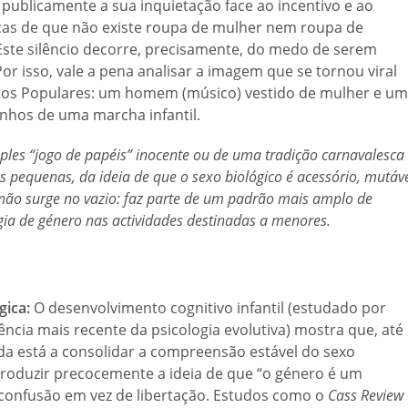
publicamente a sua inquietação face ao incentivo e ao
ças de que não existe roupa de mulher nem roupa de
ste silêncio decorre, precisamente, do medo de serem
or isso, vale a pena analisar a imagem que se tornou viral
tos Populares: um homem (músico) vestido de mulher e u
nhos de uma marcha infantil.
ples “jogo de papéis” inocente ou de uma tradição carnavalesca
s pequenas, da ideia de que o sexo biológico é acessório, mutáv
o surge no vazio: faz parte de um padrão mais amplo de
gia de género nas actividades destinadas a menores.
gica:
O desenvolvimento cognitivo infantil (estudado por
cia mais recente da psicologia evolutiva) mostra que, até
nda está a consolidar a compreensão estável do sexo
troduzir precocemente a ideia de que “o género é um
 confusão em vez de libertação. Estudos como o
Cass Review