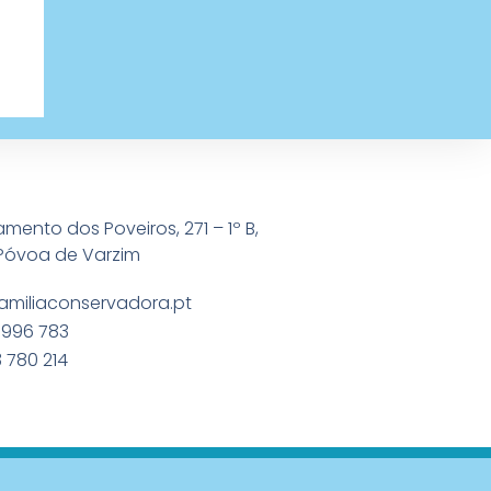
amento dos Poveiros, 271 – 1º B,
Póvoa de Varzim
amiliaconservadora.pt
 996 783
 780 214
ados