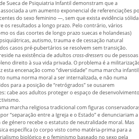
ade Sueca de Psiquiatria Infantil demonstram que a
á associada a um aumento exponencial de referenciações p
entes do sexo feminino —, sem que exista evidência sólida
e os resultados a longo prazo. Pelo contrário, vários
omo os das coortes de longo prazo suecas e holandesas)
psiquiátricas, autismo, trauma e de cessação natural
dos casos pré-pubertários se resolvem sem transição.
eside na existência de adultos
cross-dressers
ou de pessoas
eno direito à sua vida privada. O problema é a militarizaçã
z esta encenação como “diversidade” numa marcha infantil
nto numa norma moral a ser internalizada, e não numa
tidos para a posição de “retrógrados” se ousarem
des: cabe aos adultos proteger o espaço de desenvolviment
ctivismo.
ma marcha religiosa tradicional com figuras conservadora
or “separação entre a Igreja e o Estado” e denunciariam a
a de género recebe o estatuto de neutralidade moral. Mas
sica específica (o corpo visto como matéria-prima para a
erialismo biológico e o feminismo baseado no sexo pela