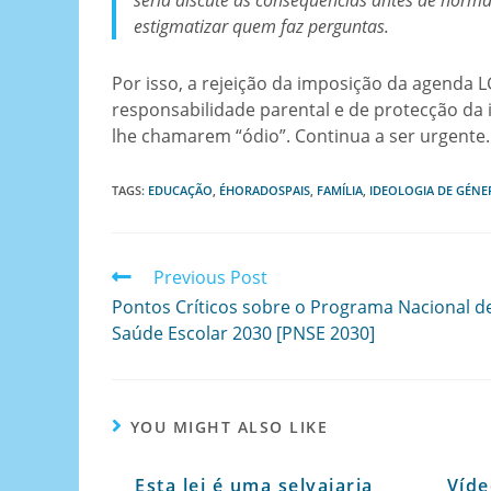
séria discute as consequências antes de normal
estigmatizar quem faz perguntas.
Por isso, a rejeição da imposição da agenda L
responsabilidade parental e de protecção da 
lhe chamarem “ódio”. Continua a ser urgente.
TAGS
:
EDUCAÇÃO
,
ÉHORADOSPAIS
,
FAMÍLIA
,
IDEOLOGIA DE GÉNE
Previous Post
Pontos Críticos sobre o Programa Nacional d
Saúde Escolar 2030 [PNSE 2030]
YOU MIGHT ALSO LIKE
Esta lei é uma selvajaria
Víd