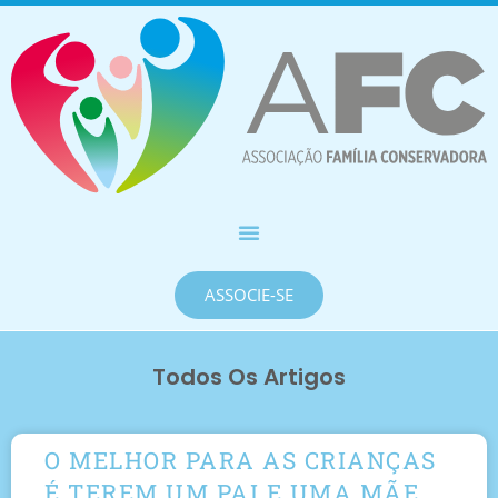
ASSOCIE-SE
Todos Os Artigos
O MELHOR PARA AS CRIANÇAS
É TEREM UM PAI E UMA MÃE