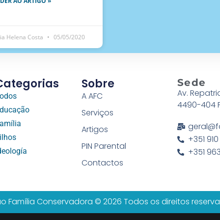
DER AO ARTIGO »
ia Helena Costa
05/05/2020
Categorias
Sobre
Sede
Av. Repatri
A AFC
odos
4490-404 
ducação
Serviços
amília
geral@f
Artigos
ilhos
+351 910
PIN Parental
deología
+351 963
Contactos
o Família Conservadora © 2026 Todos os direitos reserv