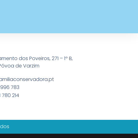
amento dos Poveiros, 271 – 1º B,
Póvoa de Varzim
amiliaconservadora.pt
 996 783
 780 214
ados