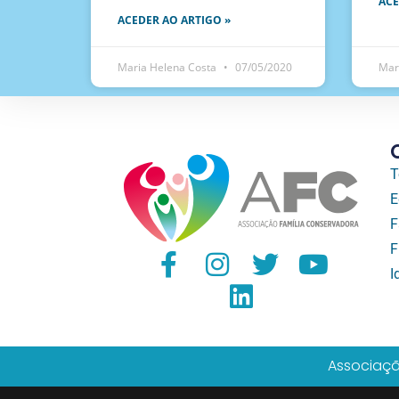
ACE
ACEDER AO ARTIGO »
Maria Helena Costa
07/05/2020
Mar
T
E
F
F
I
Associaçã