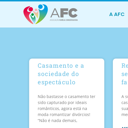
A AFC
Casamento e a
R
sociedade do
se
espectáculo
fa
Não bastasse o casamento ter
A s
sido capturado por ideais
cas
românticos, agora está na
sua
moda romantizar divórcios!
me
“Não é nada demais,