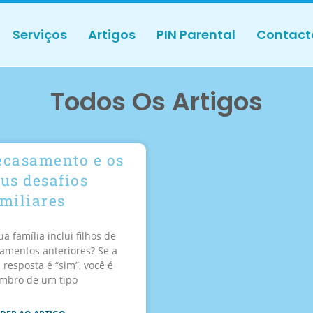
Serviços
Artigos
PIN Parental
Contact
Todos Os Artigos
ecasamento e os
us desafios
miliares
ua família inclui filhos de
amentos anteriores? Se a
 resposta é “sim”, você é
mbro de um tipo