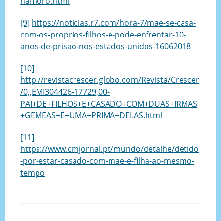
namoro.html
[9]
https://noticias.r7.com/hora-7/mae-se-casa-
com-os-proprios-filhos-e-pode-enfrentar-10-
anos-de-prisao-nos-estados-unidos-16062018
[10]
http://revistacrescer.globo.com/Revista/Crescer
/0,,EMI304426-17729,00-
PAI+DE+FILHOS+E+CASADO+COM+DUAS+IRMAS
+GEMEAS+E+UMA+PRIMA+DELAS.html
[11]
https://www.cmjornal.pt/mundo/detalhe/detido
-por-estar-casado-com-mae-e-filha-ao-mesmo-
tempo