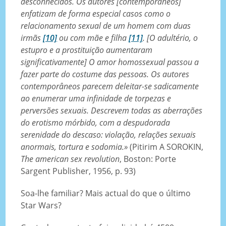
desconhecidos. Os autores [contemporâneos]
enfatizam de forma especial casos como o
relacionamento sexual de um homem com duas
irmãs
[10]
ou com mãe e filha
[11]
. [O adultério, o
estupro e a prostituição aumentaram
significativamente] O amor homossexual passou a
fazer parte do costume das pessoas. Os autores
contemporâneos parecem deleitar-se sadicamente
ao enumerar uma infinidade de torpezas e
perversões sexuais. Descrevem todas as aberrações
do erotismo mórbido, com a despudorada
serenidade do descaso: violação, relações sexuais
anormais, tortura e sodomia.»
(Pitirim A SOROKIN,
The american sex revolution
, Boston: Porte
Sargent Publisher, 1956, p. 93)
Soa-lhe familiar? Mais actual do que o último
Star Wars?