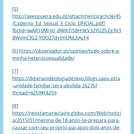
[5]
http://aeesgueira.edu.pt/attachments/article/45
/Caderno_Ed_Sexual_3_Ciclo_OFICIAL.pdf?
fbclid=IwAR10Mrji0_dWIhTiS8H9KV32YUZhZg3V3
BWvmCfG2-YQO27dytmQNLhAcF4
[6]
https://observador.pt/opiniao/tudo-sobre-a-
minha-heterossexualidade/
[7]
https://diganaoideologiadesexo.blogs.sapo.pt/a
-unidade-familiar-sera-abolida-26275?
thread=4259#t4259
[8]
https://revistamarieclaire.globo.com/Web/notici
a/2015/01/menina-de-18-anos-se-prepara-para-
causar-com-seu-proprio-pai-apos-dois-anos-de-