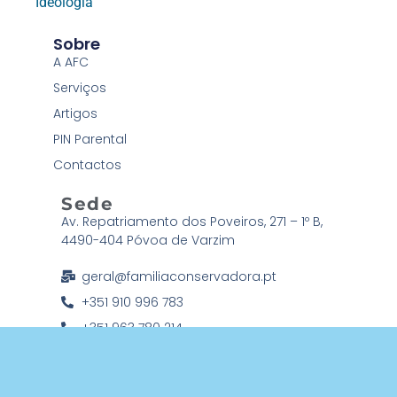
Ideología
Sobre
A AFC
Serviços
Artigos
PIN Parental
Contactos
Sede
Av. Repatriamento dos Poveiros, 271 – 1º B,
4490-404 Póvoa de Varzim
geral@familiaconservadora.pt
+351 910 996 783
+351 963 780 214
Associação Família Conservadora © 2026 Todos os direitos