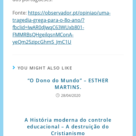
Fonte:
https://observador.pt/opiniao/uma-
tragedia-grega-para-o-8o-ano/?
fbclid=IwAR0dJwqC63WUxb801-
FMMRBsQHgeilqsnMConA-
yeQm25zipcGhmS_JmC1U
YOU MIGHT ALSO LIKE
“O Dono do Mundo” – ESTHER
MARTINS.
28/04/2020
A História moderna do controle
educacional – A destruição do
Cristianismo