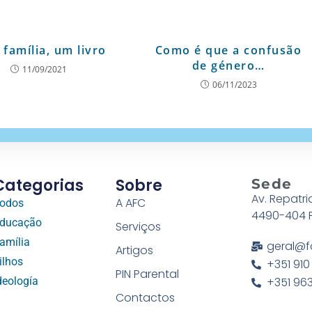
família, um livro
Como é que a confusão
de género…
11/09/2021
06/11/2023
Categorias
Sobre
Sede
Av. Repatri
A AFC
odos
4490-404 
ducação
Serviços
amília
geral@f
Artigos
ilhos
+351 910
PIN Parental
deología
+351 963
Contactos