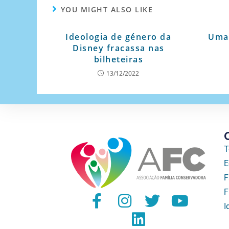
YOU MIGHT ALSO LIKE
Ideologia de género da
Uma 
Disney fracassa nas
bilheteiras
13/12/2022
T
E
F
F
I