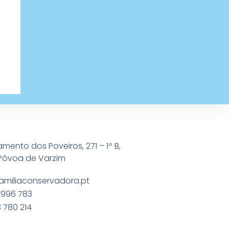
amento dos Poveiros, 271 – 1º B,
Póvoa de Varzim
amiliaconservadora.pt
 996 783
 780 214