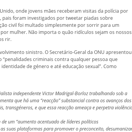
Unido, onde jovens mães receberam visitas da polícia por
s, pais foram investigados por tweetar piadas sobre
ão civil foi multado simplesmente por sorrir para um
 por mulher. Não importa o quão ridículos sejam os nossos
s rir.
olvimento sinistro. O Secretário-Geral da ONU apresentou
o “penalidades criminais contra qualquer pessoa que
l, identidade de género e até educação sexual”. Como
ialista independente Victor Madrigal-Borloz trabalhando sob a
umenta que há uma “reacção” substancial contra os avanços dos
, transgéneros, e que essa reacção ameaça e perpetra violênci
 de um “aumento acentuado de líderes políticos
o as suas plataformas para promover o preconceito, desumaniza