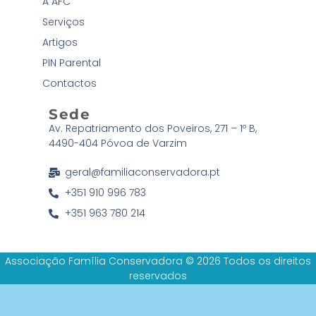
A AFC
Serviços
Artigos
PIN Parental
Contactos
Sede
Av. Repatriamento dos Poveiros, 271 – 1º B,
4490-404 Póvoa de Varzim
geral@familiaconservadora.pt
+351 910 996 783
+351 963 780 214
Associação Família Conservadora © 2026 Todos os direitos
reservados