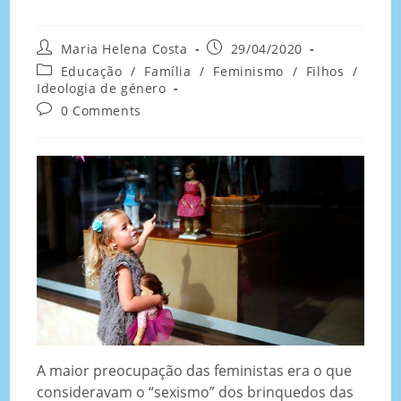
Maria Helena Costa
29/04/2020
Educação
/
Família
/
Feminismo
/
Filhos
/
Ideologia de género
0 Comments
A maior preocupação das feministas era o que
consideravam o “sexismo” dos brinquedos das