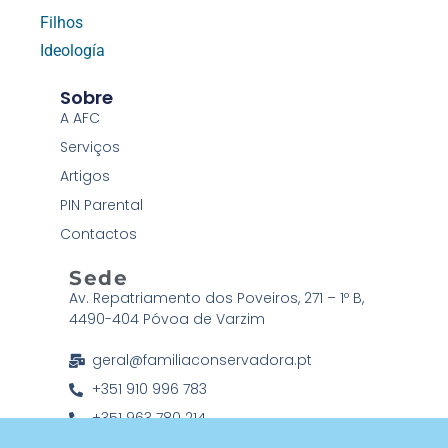
Filhos
Ideología
Sobre
A AFC
Serviços
Artigos
PIN Parental
Contactos
Sede
Av. Repatriamento dos Poveiros, 271 – 1º B,
4490-404 Póvoa de Varzim
geral@familiaconservadora.pt
+351 910 996 783
+351 963 780 214