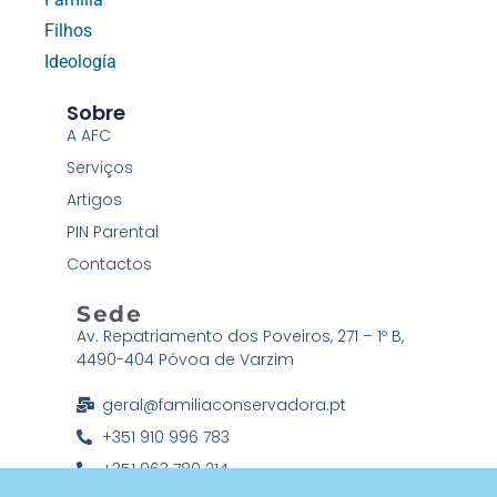
Filhos
Ideología
Sobre
A AFC
Serviços
Artigos
PIN Parental
Contactos
Sede
Av. Repatriamento dos Poveiros, 271 – 1º B,
4490-404 Póvoa de Varzim
geral@familiaconservadora.pt
+351 910 996 783
+351 963 780 214