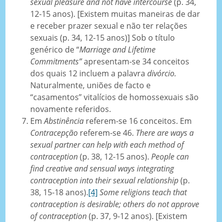
sexual pleasure and not have intercourse
(p. 34,
12-15 anos). [Existem muitas maneiras de dar
e receber prazer sexual e não ter relações
sexuais (p. 34, 12-15 anos)] Sob o título
genérico de “
Marriage and Lifetime
Commitments”
apresentam-se 34 conceitos
dos quais 12 incluem a palavra
divórcio.
Naturalmente, uniões de facto e
“casamentos” vitalícios de homossexuais são
novamente referidos.
Em
Abstinência
referem-se 16 conceitos. Em
Contracepção
referem-se 46.
There are ways a
sexual partner can help with each method of
contraception
(p. 38, 12-15 anos).
People can
find creative and sensual ways integrating
contraception into their sexual relationship
(p.
38, 15-18 anos).
[4]
Some religions teach that
contraception is desirable; others do not approve
of contraception
(p. 37, 9-12 anos). [Existem