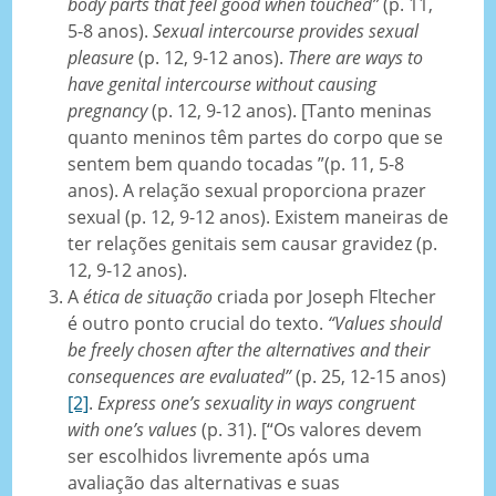
body parts that feel good when touched”
(p. 11,
5-8 anos).
Sexual intercourse provides sexual
pleasure
(p. 12, 9-12 anos).
There are ways to
have genital intercourse without causing
pregnancy
(p. 12, 9-12 anos). [Tanto meninas
quanto meninos têm partes do corpo que se
sentem bem quando tocadas ”(p. 11, 5-8
anos). A relação sexual proporciona prazer
sexual (p. 12, 9-12 anos). Existem maneiras de
ter relações genitais sem causar gravidez (p.
12, 9-12 anos).
A
ética de situação
criada por Joseph Fltecher
é outro ponto crucial do texto.
“Values should
be freely chosen after the alternatives and their
consequences are evaluated”
(p. 25, 12-15 anos)
[2]
.
Express one’s sexuality in ways congruent
with one’s values
(p. 31). [“Os valores devem
ser escolhidos livremente após uma
avaliação das alternativas e suas