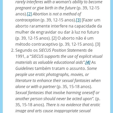
rarely interferes with a woman’s ability to become
pregnant or give birth in the future
(p. 39, 12-15
anos).
[2]
Abortion is not a method of
contraception
(p. 39, 12-15 anos).
[3]
[Fazer um
aborto raramente interfere na capacidade da
mulher de engravidar ou dar à luz no futuro
(p. 39, 12-15 anos). [2] O aborto não é um
método contraceptivo (p. 39, 12-15 anos). [3]
Segundo os
SIECUS Position Statements
de
1991, a “
SIECUS supports the use of explicit visual
materials as valuable educational aids”.
[4]
As
Guidelines
também tratam o assunto.
Some
people use erotic photographs, movies, or
literature to enhance their sexual fantasies when
alone or with a partner
(p. 35, 15-18 anos).
Sexual fantasies that involve harming oneself or
another person should never be acted upon”.
(p.
35, 15-18 anos).
There is no evidence that erotic
image and arts cause inappropriate sexual