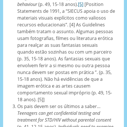
behaviour
(p. 49, 15-18 anos).
[5]
[Position
Statements de 1991, a “SIECUS apoia o uso de
materiais visuais explícitos como valiosos
recursos educacionais”. [4] As Guidelines
também tratam o assunto. Algumas pessoas
usam fotografias, filmes ou literatura erótica
para realçar as suas fantasias sexuais
quando estão sozinhas ou com um parceiro
(p. 35, 15-18 anos). As fantasias sexuais que
envolvem ferir a si mesmo ou outra pessoa
nunca devem ser postas em prática ”. (p. 35,
15-18 anos). Não há evidências de que a
imagem erótica e as artes causem
comportamento sexual impróprio (p. 49, 15-
18 anos). [5]]
Os pais devem ser os últimos a saber…
Teenagers can get confidential testing and
treatment for STD/HIV without parental consent
(p. 41, 12-15 anos).
Individuals need to examine