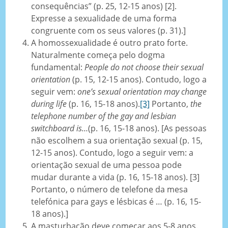
consequências” (p. 25, 12-15 anos) [2].
Expresse a sexualidade de uma forma
congruente com os seus valores (p. 31).]
A homossexualidade é outro prato forte.
Naturalmente começa pelo dogma
fundamental:
People do not choose their sexual
orientation
(p. 15, 12-15 anos). Contudo, logo a
seguir vem:
one’s sexual orientation may change
during life
(p. 16, 15-18 anos).
[3]
Portanto,
the
telephone number of the gay and lesbian
switchboard is…
(p. 16, 15-18 anos). [As pessoas
não escolhem a sua orientação sexual (p. 15,
12-15 anos). Contudo, logo a seguir vem: a
orientação sexual de uma pessoa pode
mudar durante a vida (p. 16, 15-18 anos). [3]
Portanto, o número de telefone da mesa
telefónica para gays e lésbicas é … (p. 16, 15-
18 anos).]
A masturbação deve começar aos 5-8 anos.