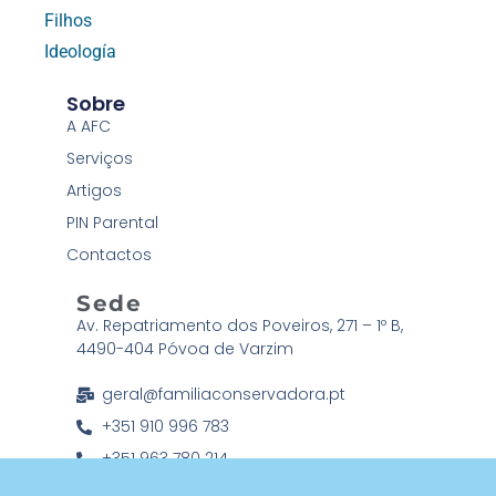
Filhos
Ideología
Sobre
A AFC
Serviços
Artigos
PIN Parental
Contactos
Sede
Av. Repatriamento dos Poveiros, 271 – 1º B,
4490-404 Póvoa de Varzim
geral@familiaconservadora.pt
+351 910 996 783
+351 963 780 214