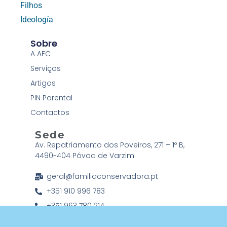
Filhos
Ideología
Sobre
A AFC
Serviços
Artigos
PIN Parental
Contactos
Sede
Av. Repatriamento dos Poveiros, 271 – 1º B,
4490-404 Póvoa de Varzim
geral@familiaconservadora.pt
+351 910 996 783
+351 963 780 214