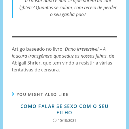
a causar dano e não se ajoelharem ao lóbi
lgbtetc? Quantos se calam, com receio de perder
o seu ganha-pão?
Artigo baseado no livro:
Dano Irreversível – A
loucura transgénero que seduz as nossas filhas
, de
Abigail Shrier, que tem vindo a resistir a várias
tentativas de censura.
YOU MIGHT ALSO LIKE
COMO FALAR SE SEXO COM O SEU
FILHO
15/10/2021