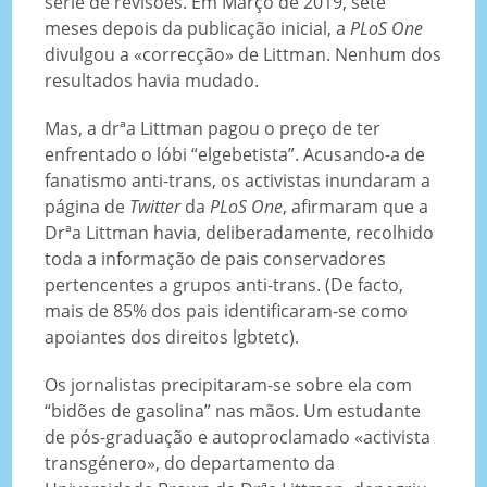
série de revisões. Em Março de 2019, sete
meses depois da publicação inicial, a
PLoS One
divulgou a «correcção» de Littman. Nenhum dos
resultados havia mudado.
Mas, a drªa Littman pagou o preço de ter
enfrentado o lóbi “elgebetista”. Acusando-a de
fanatismo anti-trans, os activistas inundaram a
página de
Twitter
da
PLoS One
, afirmaram que a
Drªa Littman havia, deliberadamente, recolhido
toda a informação de pais conservadores
pertencentes a grupos anti-trans. (De facto,
mais de 85% dos pais identificaram-se como
apoiantes dos direitos lgbtetc).
Os jornalistas precipitaram-se sobre ela com
“bidões de gasolina” nas mãos. Um estudante
de pós-graduação e autoproclamado «activista
transgénero», do departamento da