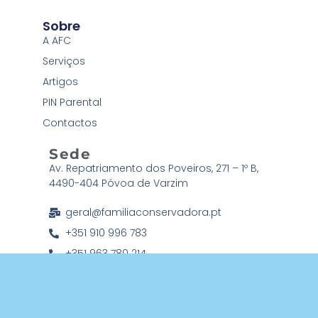
Sobre
A AFC
Serviços
Artigos
PIN Parental
Contactos
Sede
Av. Repatriamento dos Poveiros, 271 – 1º B,
4490-404 Póvoa de Varzim
geral@familiaconservadora.pt
+351 910 996 783
+351 963 780 214
Associação Família Conservadora © 2026 Todos os direitos
reservados