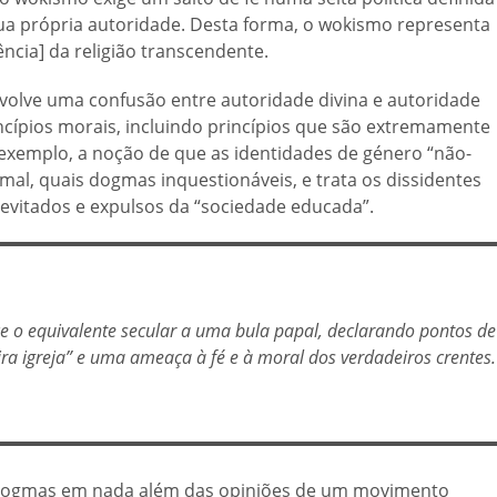
ua própria autoridade. Desta forma, o wokismo representa
cia] da religião transcendente.
nvolve uma confusão entre autoridade divina e autoridade
ípios morais, incluindo princípios que são extremamente
 exemplo, a noção de que as identidades de género “não-
al, quais dogmas inquestionáveis, e trata os dissidentes
vitados e expulsos da “sociedade educada”.
e o equivalente secular a uma bula papal, declarando pontos de
ira igreja” e uma ameaça à fé e à moral dos verdadeiros crentes.
 dogmas em nada além das opiniões de um movimento