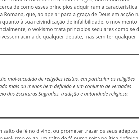
cerca de como esses princípios adquiriram a característica
ólica Romana, que, ao apelar para a graça de Deus em acção n
a quanto à sua reivindicação de infalibilidade, o movimento
ncialmente, o wokismo trata princípios seculares como se 
 estivessem acima de qualquer debate, mas sem ter qualquer
 mal-sucedida de religiões teístas, em particular as religiões
ado mais ou menos bem definido e um conjunto de verdades
 das Escrituras Sagradas, tradição e autoridade religiosa.
 salto de fé no divino, ou prometer trazer os seus adeptos
wokismo exige um salto de fé numa seita política definida