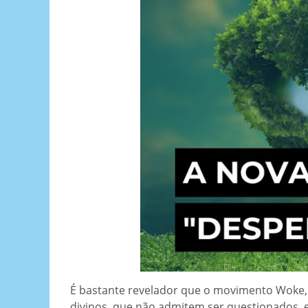
É bastante revelador que o movimento Woke, 
divinos, que não admitem ser questionados, 