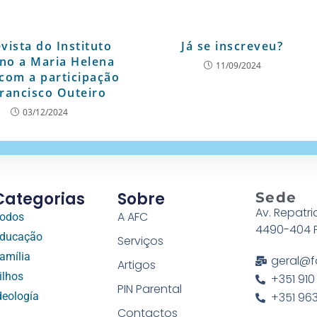
vista do Instituto
Já se inscreveu?
no a Maria Helena
11/09/2024
com a participação
rancisco Outeiro
03/12/2024
Categorias
Sobre
Sede
Av. Repatri
A AFC
odos
4490-404 
ducação
Serviços
amília
geral@f
Artigos
ilhos
+351 910
PIN Parental
deología
+351 963
Contactos