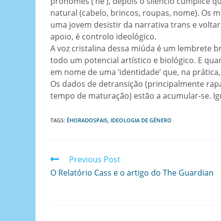
pronomes (‘he’), depois o silêncio cúmplice 
natural (cabelo, brincos, roupas, nome). Os 
uma jovem desistir da narrativa trans e voltar
apoio, é controlo ideológico.
A voz cristalina dessa miúda é um lembrete b
todo um potencial artístico e biológico. E qua
em nome de uma ‘identidade’ que, na prática,
Os dados de detransição (principalmente ra
tempo de maturação) estão a acumular-se. Ig
TAGS
:
ÉHORADOSPAIS
,
IDEOLOGIA DE GÉNERO
Previous Post
O Relatório Cass e o artigo do The Guardian