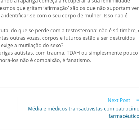
quando a rapariga começa a recuperar a sua feminilidade
mesmos que gritam ‘afirmação’ são os que não suportam ver
 a identificar-se com o seu corpo de mulher. Isso não é
rutal do que se perde com a testosterona: não é só timbre, 
ntas outras vozes, corpos e futuros estão a ser destruídos
 exige a mutilação do sexo?
parigas autistas, com trauma, TDAH ou simplesmente pouco
norá-los não é compaixão, é fanatismo.
Next Post
Média e médicos transactivistas com patrocíni
farmacêutic