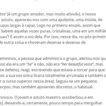
tos’ (é um grupo amador, mas muito ativo🥳), o nosso
e astuto, apareceu-nos com uma ajudante, uma miúda, de
oupas largas à rapaz. Logo no primeiro ensaio, assim que
. Sabem aquelas vozes puras, cristalinas, uma em um milhã
au’? É assim a voz dela. Por isso, nesse dia, no pós-primei
 de outra coisa e choveram dezenas e dezenas de
mininos, a pessoa que administra o grupo, alertou-nos qu
sso ela era um “
he
” e não, não era “
her beautiful voice
“, mas
e defeito), reagi, escrevendo que estava a torcer para que
ois a sua voz única ficaria totalmente arruinada e também 
nar o curso superior nessa área). Seguiu-se um pequeno
corpos, mas também apoiantes discretos, o habitual.
nnosco. O jovem e astuto maestro assoberbou-a em
s), deixando-a, certamente, pouco tempo para mergulhar