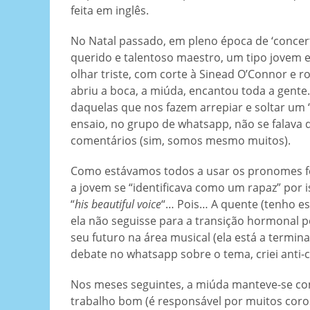
feita em inglês.
No Natal passado, em pleno época de ‘concer
querido e talentoso maestro, um tipo jovem 
olhar triste, com corte à Sinead O’Connor e r
abriu a boca, a miúda, encantou toda a gente
daquelas que nos fazem arrepiar e soltar um ‘u
ensaio, no grupo de whatsapp, não se falava
comentários (sim, somos mesmo muitos).
Como estávamos todos a usar os pronomes fe
a jovem se “identificava como um rapaz” por i
“
his beautiful voice
“… Pois… A quente (tenho ess
ela não seguisse para a transição hormonal p
seu futuro na área musical (ela está a termi
debate no whatsapp sobre o tema, criei anti-
Nos meses seguintes, a miúda manteve-se co
trabalho bom (é responsável por muitos coro