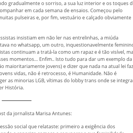
ndo gradualmente o sorriso, a sua luz interior e os toques 
 acompanhar em cada semana de ensaios. Começou pelo
muitas pulseiras e, por fim, vestuário e calçado obviamente
istas insistiam em não ler nas entrelinhas, a miúda
tava no whatsapp, um outro, inquestionavelmente feminin
stas continuam a tratá-la como um rapaz e é tão visível, m
nesses momentos… Enfim.. Isto tudo para dar um exemplo da
o maioritariamente jovens) e dizer que nada na atual lei fa
 jovens vidas, não é retrocesso, é Humanidade. Não é
eger as minorias LGB, vítimas do lobby trans onde se integra
r História.
t da jornalista Marisa Antunes:
são social que relataste: primeiro a exigência dos