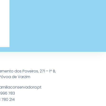
amento dos Poveiros, 271 – 1º B,
Póvoa de Varzim
amiliaconservadora.pt
 996 783
 780 214