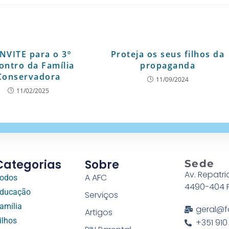
NVITE para o 3º
Proteja os seus filhos da
ontro da Família
propaganda
Conservadora
11/09/2024
11/02/2025
Categorias
Sobre
Sede
Av. Repatri
A AFC
odos
4490-404 
ducação
Serviços
amília
geral@f
Artigos
ilhos
+351 910