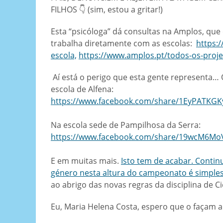
FILHOS 👇 (sim, estou a gritar!)
Esta “psicóloga” dá consultas na Amplos, qu
trabalha diretamente com as escolas:
https:
escola,
https://www.amplos.pt/todos-os-projet
Aí está o perigo que esta gente representa…
escola de Alfena:
https://www.facebook.com/share/1EyPATKGK
Na escola sede de Pampilhosa da Serra:
https://www.facebook.com/share/19wcM6Mo
E em muitas mais.
Isto tem de acabar. Conti
género nesta altura do campeonato é simples
ao abrigo das novas regras da disciplina de C
Eu, Maria Helena Costa, espero que o façam