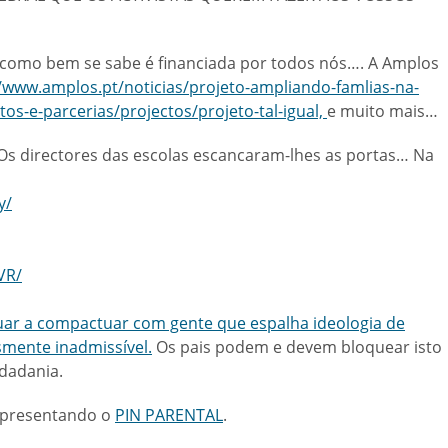
e como bem se sabe é financiada por todos nós…. A Amplos
//www.amplos.pt/noticias/projeto-ampliando-famlias-na-
os-e-parcerias/projectos/projeto-tal-igual,
e muito mais…
 Os directores das escolas escancaram-lhes as portas… Na
y/
VR/
nuar a compactuar com gente que espalha ideologia de
mente inadmissível.
Os pais podem e devem bloquear isto
idadania.
 apresentando o
PIN PARENTAL
.