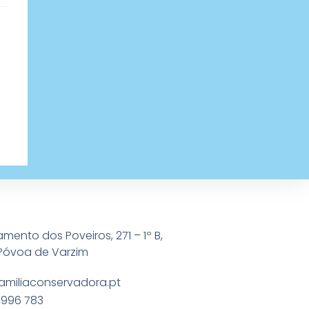
amento dos Poveiros, 271 – 1º B,
Póvoa de Varzim
amiliaconservadora.pt
 996 783