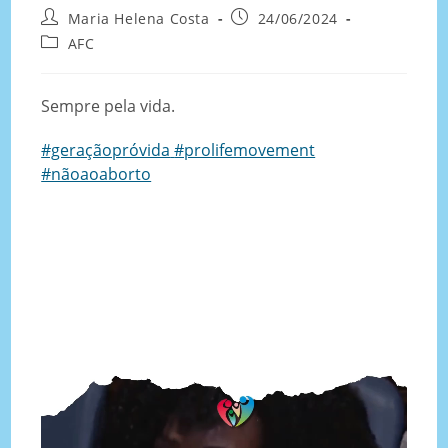
Maria Helena Costa
24/06/2024
AFC
Sempre pela vida.
#geraçãopróvida
#prolifemovement
#nãoaoaborto