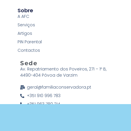
Sobre
A AFC
Serviços
Artigos
PIN Parental
Contactos
Sede
Av. Repatriamento dos Poveiros, 271 – 1º B,
4490-404 Póvoa de Varzim
geral@familiaconservadora.pt
+351 910 996 783
+351 963 780 214
Associação Família Conservadora © 2026 Todos os direitos
reservados