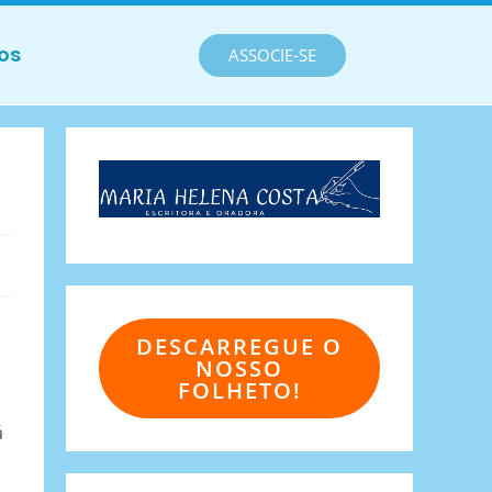
os
ASSOCIE-SE
s
DESCARREGUE O
NOSSO
FOLHETO!
á