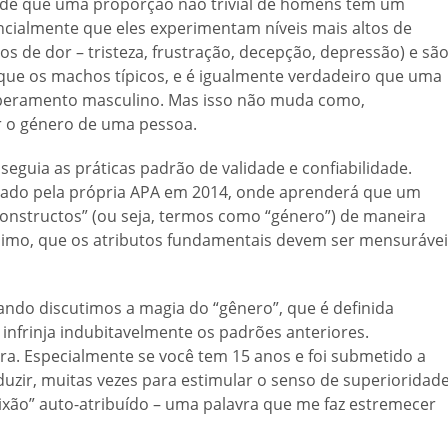
o de que uma proporção não trivial de homens tem um
ncialmente que eles experimentam níveis mais altos de
 de dor – tristeza, frustração, decepção, depressão) e sã
ue os machos típicos, e é igualmente verdadeiro que uma
mperamento masculino. Mas isso não muda como,
r o género de uma pessoa.
eguia as práticas padrão de validade e confiabilidade.
cado pela própria APA em 2014, onde aprenderá que um
“constructos” (ou seja, termos como “género”) de maneira
ínimo, que os atributos fundamentais devem ser mensuráve
uando discutimos a magia do “gênero”, que é definida
infrinja indubitavelmente os padrões anteriores.
ra. Especialmente se você tem 15 anos e foi submetido a
duzir, muitas vezes para estimular o senso de superioridad
xão” auto-atribuído – uma palavra que me faz estremecer