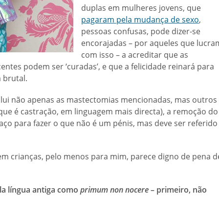
duplas em mulheres jovens, que
pagaram pela mudança de sexo
,
pessoas confusas, pode dizer-se
encorajadas – por aqueles que lucra
com isso – a acreditar que as
ntes podem ser ‘curadas’, e que a felicidade reinará para
 brutal.
nclui não apenas as mastectomias mencionadas, mas outros
 (que é castração, em linguagem mais directa), a remoção do
ço para fazer o que não é um pénis, mas deve ser referido
 em crianças, pelo menos para mim, parece digno de pena d
la língua antiga como
primum non nocere
– primeiro, não