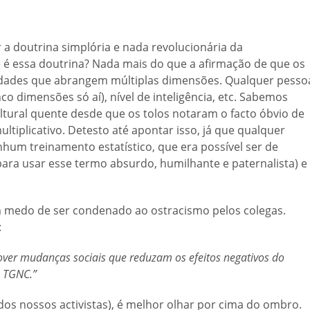
a doutrina simplória e nada revolucionária da
e é essa doutrina? Nada mais do que a afirmação de que os
idades que abrangem múltiplas dimensões. Qualquer pesso
o dimensões só aí), nível de inteligência, etc. Sabemos
tural quente desde que os tolos notaram o facto óbvio de
ltiplicativo. Detesto até apontar isso, já que qualquer
m treinamento estatístico, que era possível ser de
para usar esse termo absurdo, humilhante e paternalista) e
m medo de ser condenado ao ostracismo pelos colegas.
:
ver mudanças sociais que reduzam os efeitos negativos do
s TGNC.”
dos nossos activistas), é melhor olhar por cima do ombro.