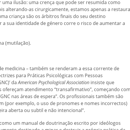
or uma ilusão: uma crença que pode ser resumida como
is alterando-as cirurgicamente, estamos apenas a restaur
uma criança são os árbitros finais do seu destino
ar a sua identidade de género corre o risco de aumentar a
na (mutilação).
de medicina – também se renderam a essa corrente de
trizes para Práticas Psicológicas com Pessoas
GNC)’ da
American Psychological Association
insiste que
ais ofereçam atendimento “transafirmativo”, começando co
 TGNC nas áreas de espera”. Os profissionais também são
m (por exemplo, o uso de pronomes e nomes incorrectos)
ra aberta ou subtil e não intencional”.
as como um manual de doutrinação escrito por ideólogos