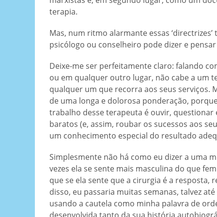
marxistas e, em segundo lugar, como um docu
terapia.
Mas, num ritmo alarmante essas ‘directrizes
psicólogo ou conselheiro pode dizer e pensar
Deixe-me ser perfeitamente claro: falando co
ou em qualquer outro lugar, não cabe a um ter
qualquer um que recorra aos seus serviços. 
de uma longa e dolorosa ponderação, porque 
trabalho desse terapeuta é ouvir, questionar
baratos (e, assim, roubar os sucessos aos se
um conhecimento especial do resultado adeq
Simplesmente não há como eu dizer a uma mul
vezes ela se sente mais masculina do que fem
que se ela sente que a cirurgia é a respost
disso, eu passaria muitas semanas, talvez até
usando a cautela como minha palavra de ord
desenvolvida tanto da sua história autobiográ