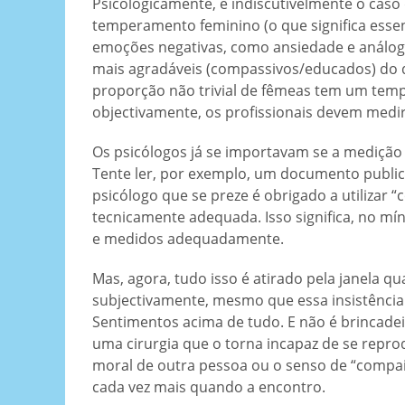
Psicologicamente, é indiscutivelmente o cas
temperamento feminino (o que significa esse
emoções negativas, como ansiedade e análogos
mais agradáveis (compassivos/educados) do q
proporção não trivial de fêmeas tem um te
objectivamente, os profissionais devem medi
Os psicólogos já se importavam se a medição s
Tente ler, por exemplo, um documento publi
psicólogo que se preze é obrigado a utilizar 
tecnicamente adequada. Isso significa, no m
​​e medidos adequadamente.
Mas, agora, tudo isso é atirado pela janela q
subjectivamente, mesmo que essa insistência 
Sentimentos acima de tudo. E não é brincadei
uma cirurgia que o torna incapaz de se repro
moral de outra pessoa ou o senso de “compai
cada vez mais quando a encontro.