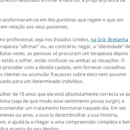
mento destinado a minar e destruir a própria prática da
’ transformaram-se em leis punitivas que regem o que um
 em relação aos seus pacientes.
mo profissional, seja nos Estados Unidos,
na Grã- Bretanha
apeuta “afirmar” ou, ao contrário, negar, a “identidade” d
Muitas vezes, as pessoas só procuram um terapeuta depois
estão a sofrer, estão confusas ou ambas as situações. O
 e proceder com a devida cautela, sem fornecer conselhos
us clientes ou acumular fracassos sobre eles) nem assumir
uado para um determinado indivíduo.
her de 18 anos que ela está absolutamente correcta se à
inina (seja de que modo esse sentimento possa surgir), e
a, recomendar um tratamento hormonal naquele dia. Em vez
 meses ou anos, a ouvi-la desembrulhar a sua história,
em, e ajudá-la a chegar a uma compreensão completa e be
fica quanto do seu destino.