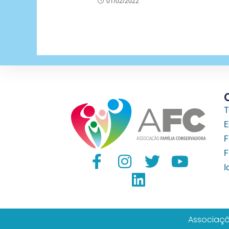
01/02/2022
T
E
F
F
I
Associaçã