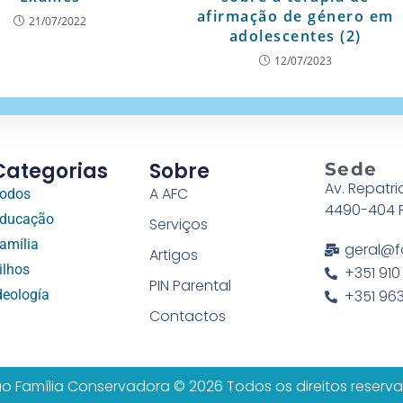
afirmação de género em
21/07/2022
adolescentes (2)
12/07/2023
Categorias
Sobre
Sede
Av. Repatri
A AFC
odos
4490-404 
ducação
Serviços
amília
geral@f
Artigos
ilhos
+351 910
PIN Parental
deología
+351 963
Contactos
o Família Conservadora © 2026 Todos os direitos reserv