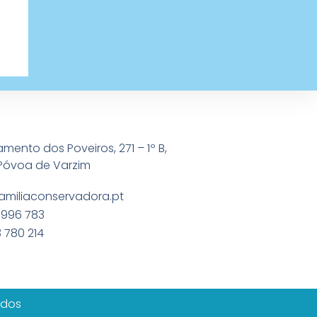
amento dos Poveiros, 271 – 1º B,
Póvoa de Varzim
amiliaconservadora.pt
 996 783
 780 214
ados