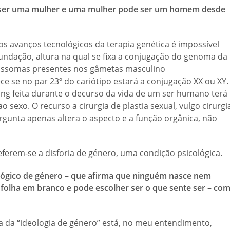
ser uma mulher e uma mulher pode ser um homem desde
s avanços tecnológicos da terapia genética é impossível
undação, altura na qual se fixa a conjugação do genoma da
mossomas presentes nos gâmetas masculino
ce se no par 23º do cariótipo estará a conjugação XX ou XY.
ing feita durante o decurso da vida de um ser humano terá
sexo. O recurso a cirurgia de plastia sexual, vulgo cirurgi
ergunta apenas altera o aspecto e a função orgânica, não
ferem-se a disforia de género, uma condição psicológica.
ológico de género – que afirma que ninguém nasce nem
olha em branco e pode escolher ser o que sente ser – co
a da “ideologia de género” está, no meu entendimento,