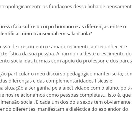
ntropologicamente as fundações dessa linha de pensamen
reza fala sobre o corpo humano e as diferenças entre o
entifica como transexual em sala d’aula?
ocesso de crescimento e amadurecimento ao reconhecer e
acterística da sua pessoa. A harmonia deste crescimento do
nto social das turmas com apoio do professor e dos pares
ação particular o meu discurso pedagógico manter-se-ia, co
 das diferenças e das complementaridades físicas e
 situação a ser ganha pela afectividade com o aluno, pois 
que nos relacionamos como pessoas completas… isto é, que
dimensão social. E cada um dos dois sexos tem obviamente
sendo diferentes, manifestam a dialéctica do esplendor do