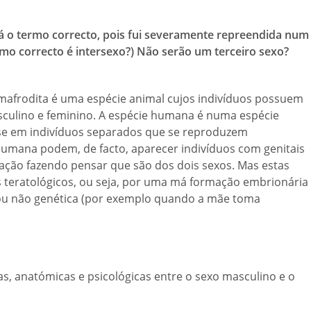
rá o termo correcto, pois fui severamente repreendida num
mo correcto é intersexo?) Não serão um terceiro sexo?
mafrodita é uma espécie animal cujos indivíduos possuem
asculino e feminino. A espécie humana é numa espécie
-se em indivíduos separados que se reproduzem
mana podem, de facto, aparecer indivíduos com genitais
ciação fazendo pensar que são dos dois sexos. Mas estas
 teratológicos, ou seja, por uma má formação embrionária
) ou não genética (por exemplo quando a mãe toma
cas, anatómicas e psicológicas entre o sexo masculino e o