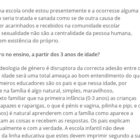
 na escola onde estou presentemente e a ocorresse alguma
o seria tratada e sanada como se de outra causa de
ser acarinhados e recebidos na comunidade escolar
 sexualidade não são a centralidade da pessoa humana,
m existência do próprio.
o no ensino, a partir dos 3 anos de idade?
deologia de género é disruptora da correcta adesão entre 
 de idade será uma total ameaça ao bom entendimento do qu
imeiros educadores são os pais e que nessa idade, por
 na família é algo natural, simples, maravilhoso,
o familiar que na primeira infância (0-3 anos) as crianças
azes e raparigas, o que é pénis e vagina, pilinha e pipi, e 
 anos) é natural aprenderem com a família como aparece a
am as coisas e recebem as respostas. Os pais explicam
ualmente e com a verdade. A escola infantil não deve
m da linha educativa que estes devem imprimir segundo a s