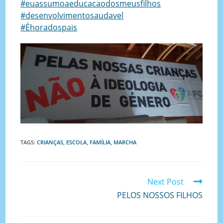
#euassumoaeducacaodosmeusfilhos
#desenvolvimentosaudavel
#Éhoradospais
TAGS
:
CRIANÇAS
,
ESCOLA
,
FAMÍLIA
,
MARCHA
Next Post
PELOS NOSSOS FILHOS