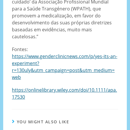
cuidado’ da Associação Profissional Mundial
para a Saúde Transgénero (WPATH), que
promovem a medicalização, em favor do
desenvolvimento das suas próprias diretrizes
baseadas em evidências, muito mais
cautelosas.”
Fontes:
https://www.genderclinicnews.com/p/yes-its-an-
experiment?
r=130uly&utm_campaign=post&utm_medium=
web
https://onlinelibrary.wiley.com/doi/10.1111/apa.
17530
YOU MIGHT ALSO LIKE