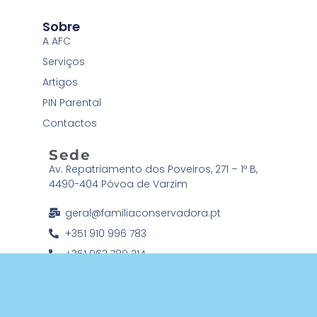
Sobre
A AFC
Serviços
Artigos
PIN Parental
Contactos
Sede
Av. Repatriamento dos Poveiros, 271 – 1º B,
4490-404 Póvoa de Varzim
geral@familiaconservadora.pt
+351 910 996 783
+351 963 780 214
Associação Família Conservadora © 2026 Todos os direitos
reservados