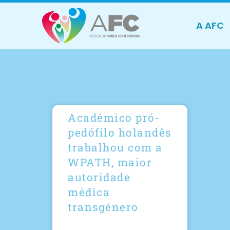
A AFC
Académico pró-
pedófilo holandês
trabalhou com a
WPATH, maior
autoridade
médica
transgénero