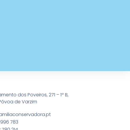
amento dos Poveiros, 271 – 1º B,
Póvoa de Varzim
amiliaconservadora.pt
 996 783
 780 214