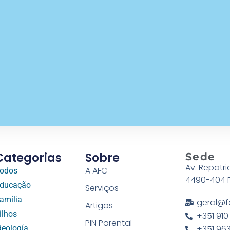
Categorias
Sobre
Sede
Av. Repatri
A AFC
odos
4490-404 
ducação
Serviços
amília
geral@f
Artigos
ilhos
+351 910
PIN Parental
deología
+351 963