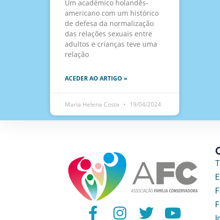
Um académico holandês-
americano com um histórico
de defesa da normalização
das relações sexuais entre
adultos e crianças teve uma
relação
ACEDER AO ARTIGO »
Maria Helena Costa
19/04/2024
T
E
F
F
I