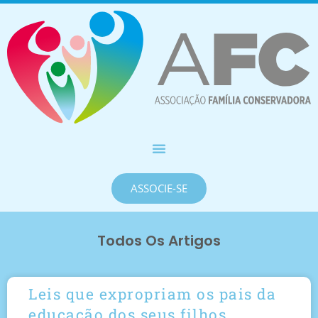
ASSOCIE-SE
Todos Os Artigos
Leis que expropriam os pais da
educação dos seus filhos