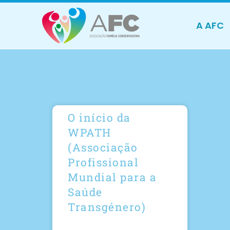
A AFC
O início da
WPATH
(Associação
Profissional
Mundial para a
Saúde
Transgénero)