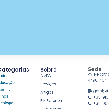
Categorias
Sobre
Sede
Av. Repatri
A AFC
odos
4490-404 
ducação
Serviços
amília
geral@f
Artigos
ilhos
+351 910
PIN Parental
deología
+351 963
Contactos