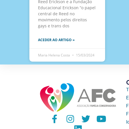
Reed Erickson e a Fundação
Educacional Erickson “o papel
central de Reed no
movimento pelos direitos
gays e trans dos
ACEDER AO ARTIGO »
Maria Helena Costa
15/03/2024
T
E
F
F
I