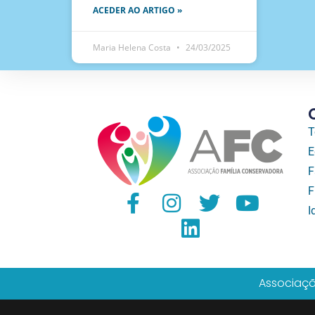
ACEDER AO ARTIGO »
Maria Helena Costa
24/03/2025
T
E
F
F
I
Associaçã