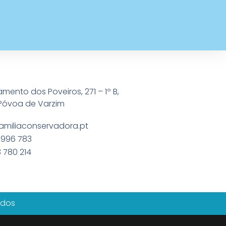
amento dos Poveiros, 271 – 1º B,
Póvoa de Varzim
amiliaconservadora.pt
 996 783
 780 214
ados