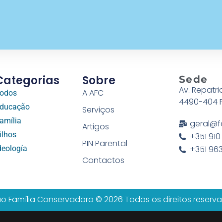
Categorias
Sobre
Sede
Av. Repatri
A AFC
odos
4490-404 
ducação
Serviços
amília
geral@f
Artigos
ilhos
+351 910
PIN Parental
deología
+351 963
Contactos
o Família Conservadora © 2026 Todos os direitos reserv