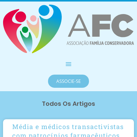
ASSOCIE-SE
Todos Os Artigos
Média e médicos transactivistas
com patrocínios farmacêuticos