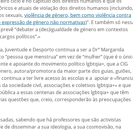
eiro ciclo e no capítulo dos direitos humanos é que os
ricos e atuais de violação dos direitos humanos (incluindo
os sexuais,
violência de género, bem como violência contra
e expressão de género não normativas
)”. E também só ness
ma prevê “debater a (des)igualdade de género em contextos
cargos políticos”.»
a, Juventude e Desporto continua a ser a Drª Margarida
co “pessoa que menstrua” em vez de “mulher” (que é o úni
te e apoiante do movimento político lgbtqia+, que a CIG
énero, autora/promotora da maior parte dos guias, guiões,
continua a ter livre acesso às escolas e a apoiar e «financi
da sociedade civil, associações e coletivos lgbtqia+» e que
e pública a essas centenas de associações lgbtqia+ que têm
árias questões que, creio, corresponderão às preocupações
sadas, sabendo que há professores que são activistas
e de disseminar a sua ideologia, a sua cosmovisão, na