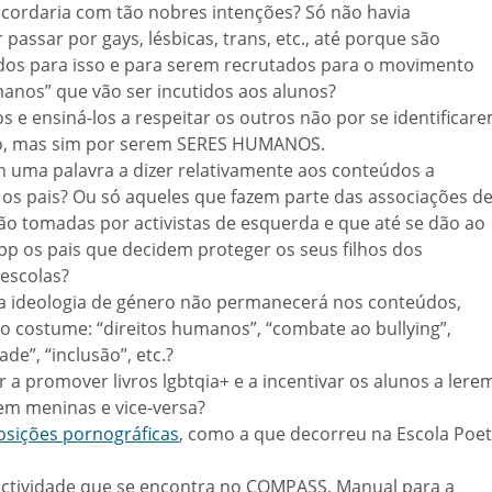
cordaria com tão nobres intenções? Só não havia
passar por gays, lésbicas, trans, etc., até porque são
os para isso e para serem recrutados para o movimento
manos” que vão ser incutidos aos alunos?
s e ensiná-los a respeitar os outros não por se identificar
do, mas sim por serem SERES HUMANOS.
am uma palavra a dizer relativamente aos conteúdos a
 os pais? Ou só aqueles que fazem parte das associações d
tão tomadas por activistas de esquerda e que até se dão ao
p os pais que decidem proteger os seus filhos dos
 escolas?
e a ideologia de género não permanecerá nos conteúdos,
o costume: “direitos humanos”, “combate ao bullying”,
de”, “inclusão”, etc.?
r a promover livros lgbtqia+ e a incentivar os alunos a lere
tem meninas e vice-versa?
osições pornográficas
, como a que decorreu na Escola Poe
ctividade que se encontra no COMPASS, Manual para a