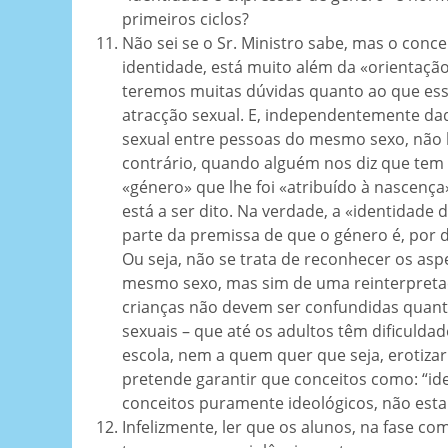
primeiros ciclos?
Não sei se o Sr. Ministro sabe, mas o conc
identidade, está muito além da «orientação
teremos muitas dúvidas quanto ao que ess
atracção sexual. E, independentemente da
sexual entre pessoas do mesmo sexo, não h
contrário, quando alguém nos diz que tem
«género» que lhe foi «atribuído à nascen
está a ser dito. Na verdade, a «identidade
parte da premissa de que o género é, por d
Ou seja, não se trata de reconhecer os as
mesmo sexo, mas sim de uma reinterpretaç
crianças não devem ser confundidas quant
sexuais – que até os adultos têm dificuld
escola, nem a quem quer que seja, erotiza
pretende garantir que conceitos como: “ide
conceitos puramente ideológicos, não esta
Infelizmente, ler que os alunos, na fase c