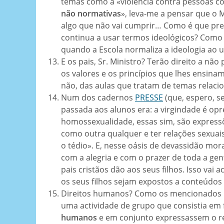
temas como a «violência contra pessoas co
não normativas
», leva-me a pensar que o 
algo que não vai cumprir… Como é que pret
continua a usar termos ideológicos? Como 
quando a Escola normaliza a ideologia ao 
E os pais, Sr. Ministro? Terão direito a nã
os valores e os princípios que lhes ensina
não, das aulas que tratam de temas relaci
Num dos cadernos
PRESSE
(que, espero, s
passada aos alunos era: a virgindade é opr
homossexualidade, essas sim, são expressõe
como outra qualquer e ter relações sexu
o tédio». E, nesse oásis de devassidão mo
com a alegria e com o prazer de toda a gen
pais cristãos dão aos seus filhos. Isso vai
os seus filhos sejam expostos a conteúdo
Direitos humanos? Como os mencionados n
uma actividade de grupo que consistia em 
humanos
e em conjunto expressassem o res