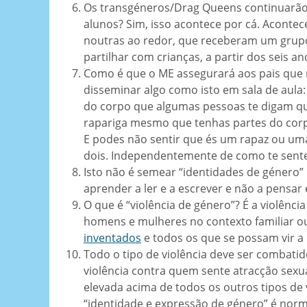
Os transgéneros/Drag Queens continuarão a 
alunos? Sim, isso acontece por cá. Aconte
noutras ao redor, que receberam um grupo
partilhar com crianças, a partir dos seis a
Como é que o ME assegurará aos pais que n
disseminar algo como isto em sala de aula
do corpo que algumas pessoas te digam qu
rapariga mesmo que tenhas partes do corp
E podes não sentir que és um rapaz ou u
dois. Independentemente de como te sente
Isto não é semear “identidades de género” 
aprender a ler e a escrever e não a pensar
O que é “violência de género”? É a violênc
homens e mulheres no contexto familiar o
inventados
e todos os que se possam vir a 
Todo o tipo de violência deve ser combatid
violência contra quem sente atracção sex
elevada acima de todos os outros tipos de 
“identidade e expressão de género” é norma