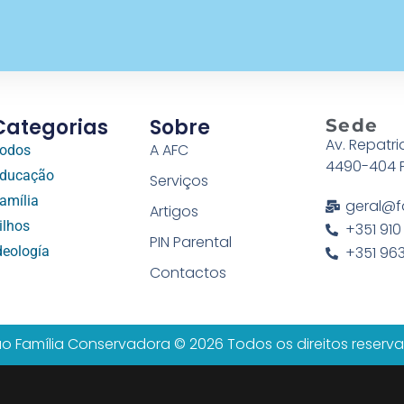
Categorias
Sobre
Sede
Av. Repatri
A AFC
odos
4490-404 
ducação
Serviços
amília
geral@f
Artigos
ilhos
+351 910
PIN Parental
deología
+351 963
Contactos
o Família Conservadora © 2026 Todos os direitos reserv