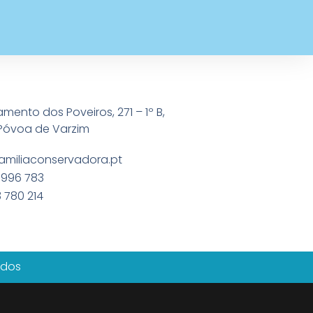
amento dos Poveiros, 271 – 1º B,
Póvoa de Varzim
amiliaconservadora.pt
 996 783
 780 214
ados