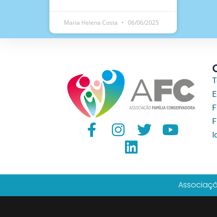
Maria Helena Costa
06/06/2025
T
E
F
F
I
Associaçã