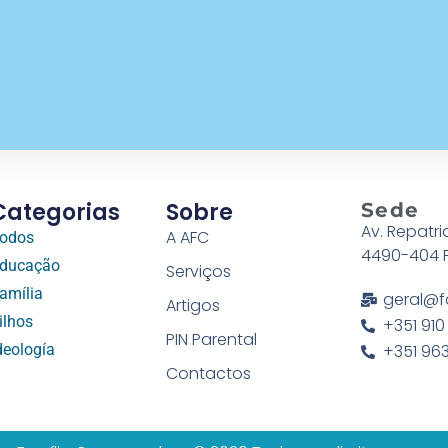
Categorias
Sobre
Sede
Av. Repatri
A AFC
odos
4490-404 
ducação
Serviços
amília
geral@f
Artigos
ilhos
+351 910
PIN Parental
deología
+351 963
Contactos