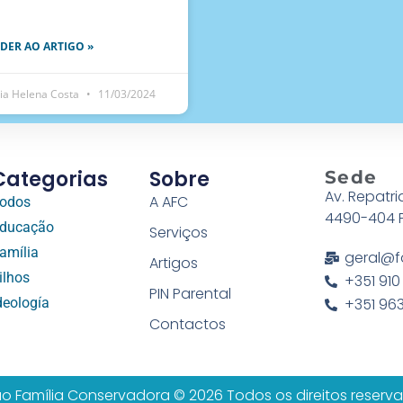
DER AO ARTIGO »
ia Helena Costa
11/03/2024
Categorias
Sobre
Sede
Av. Repatri
A AFC
odos
4490-404 
ducação
Serviços
amília
geral@f
Artigos
ilhos
+351 910
PIN Parental
deología
+351 963
Contactos
o Família Conservadora © 2026 Todos os direitos reserv