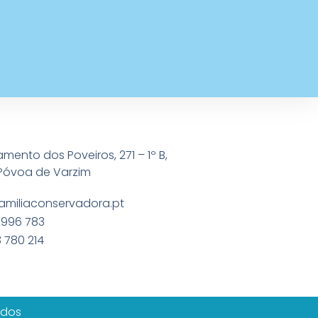
amento dos Poveiros, 271 – 1º B,
Póvoa de Varzim
amiliaconservadora.pt
 996 783
 780 214
ados