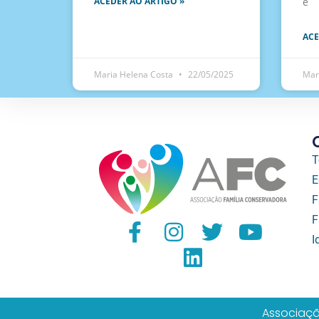
ACEDER AO ARTIGO »
e
ACE
Maria Helena Costa
22/05/2025
Mar
T
E
F
F
I
Associaçã