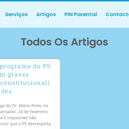
Serviços
Artigos
PIN Parental
Contact
Todos Os Artigos
 programa do PS
em graves
constitucionali
ades
igo do Dr. Mário Pinto, no
ervador, 24 de Fevereiro
4 É impossível não
cluir que o PS desrespeita