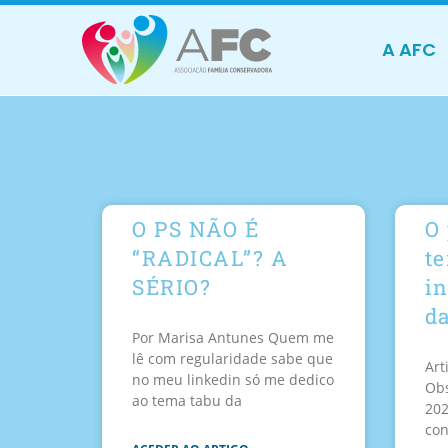
A AFC
O PS NÃO É
O
“RADICAL”? A
t
SÉRIO?
in
d
Por Marisa Antunes Quem me
lê com regularidade sabe que
Art
no meu linkedin só me dedico
Obs
ao tema tabu da
202
con