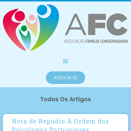
ASSOCIE-SE
Todos Os Artigos
Nota de Repúdio À Ordem dos
Psicólogos Portugueses