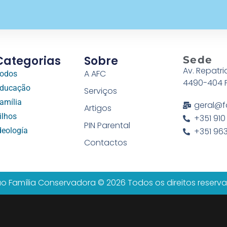
Categorias
Sobre
Sede
Av. Repatri
A AFC
odos
4490-404 
ducação
Serviços
amília
geral@f
Artigos
ilhos
+351 910
PIN Parental
deología
+351 963
Contactos
o Família Conservadora © 2026 Todos os direitos reserv