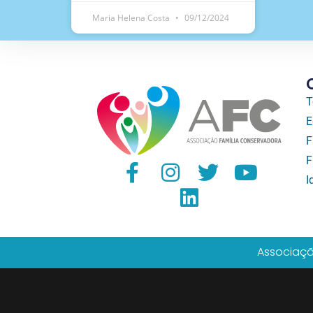
Maria Helena Costa
09/12/2024
T
E
F
F
I
Associaçã