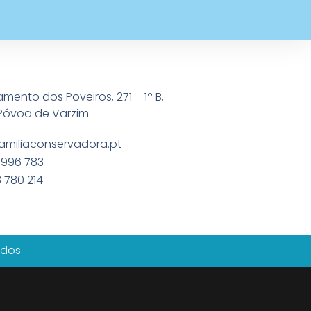
amento dos Poveiros, 271 – 1º B,
Póvoa de Varzim
amiliaconservadora.pt
 996 783
 780 214
ados