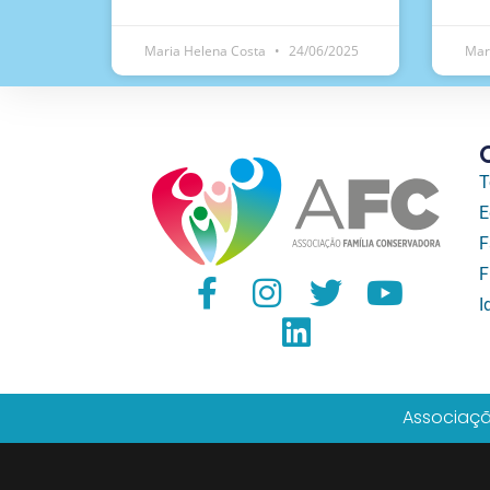
Maria Helena Costa
24/06/2025
Mar
T
E
F
F
I
Associaçã