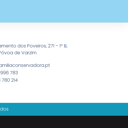
amento dos Poveiros, 271 – 1º B,
Póvoa de Varzim
amiliaconservadora.pt
 996 783
 780 214
ados