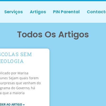
Serviços
Artigos
PIN Parental
Contact
Todos Os Artigos
SCOLAS SEM
DEOLOGIA
licado por Marisa
unes Sejam quais forem
surpresas que venham do
grama do Governo, há
 que a maioria
DER AO ARTIGO »