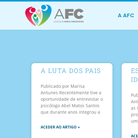
A AFC
A LUTA DOS PAIS
E
I
Publicado por Marisa
Antunes Recentemente tive a
Pub
oportunidade de entrevistar o
Ant
psicólogo Abel Matos Santos
as 
que durante anos integrou a
pro
uma
ACEDER AO ARTIGO »
ACE