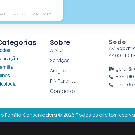
ia Helena Costa
23/06/2025
Categorias
Sobre
Sede
Av. Repatri
A AFC
odos
4490-404 
ducação
Serviços
amília
geral@f
Artigos
ilhos
+351 910
PIN Parental
deología
+351 963
Contactos
o Família Conservadora © 2026 Todos os direitos reserv