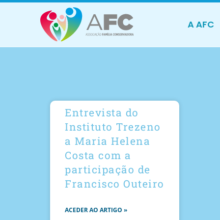
A AFC
Entrevista do
Instituto Trezeno
a Maria Helena
Costa com a
participação de
Francisco Outeiro
ACEDER AO ARTIGO »