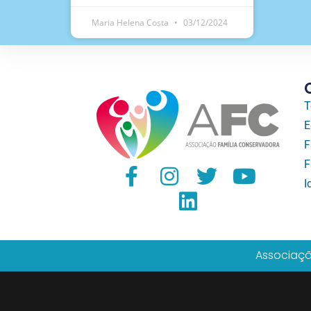
Maria Helena Costa
03/12/2024
T
E
F
F
I
Associaçã