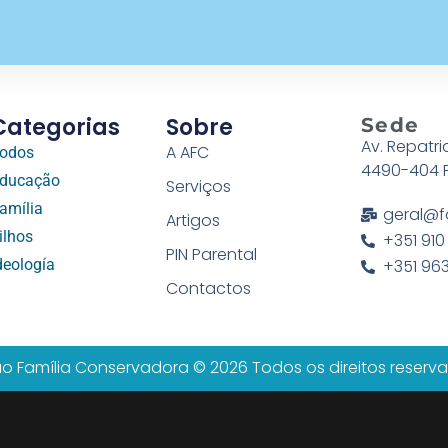
Categorias
Sobre
Sede
Av. Repatri
A AFC
odos
4490-404 
ducação
Serviços
amília
geral@f
Artigos
ilhos
+351 910
PIN Parental
deología
+351 963
Contactos
o Família Conservadora © 2026 Todos os direitos reserv