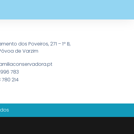
amento dos Poveiros, 271 – 1º B,
Póvoa de Varzim
amiliaconservadora.pt
 996 783
 780 214
ados