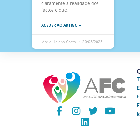
claramente a realidade dos
factos e que,
ACEDER AO ARTIGO »
Maria Helena Costa
30/05/2025
T
E
F
F
I