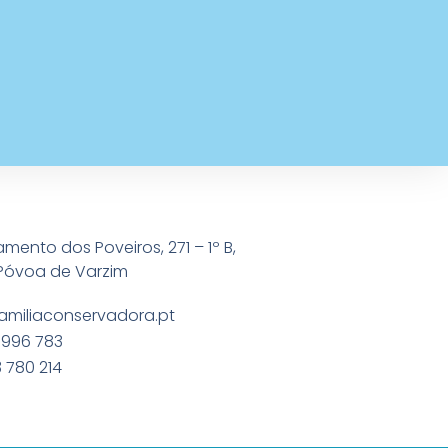
amento dos Poveiros, 271 – 1º B,
Póvoa de Varzim
amiliaconservadora.pt
 996 783
 780 214