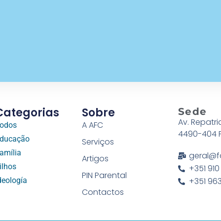
Categorias
Sobre
Sede
Av. Repatri
A AFC
odos
4490-404 
ducação
Serviços
amília
geral@f
Artigos
ilhos
+351 910
PIN Parental
deología
+351 963
Contactos