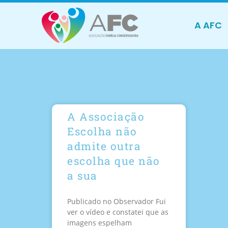
A AFC
A Associação
Escolha não
admite outra
escolha que não
a sua
Publicado no Observador Fui
ver o vídeo e constatei que as
imagens espelham